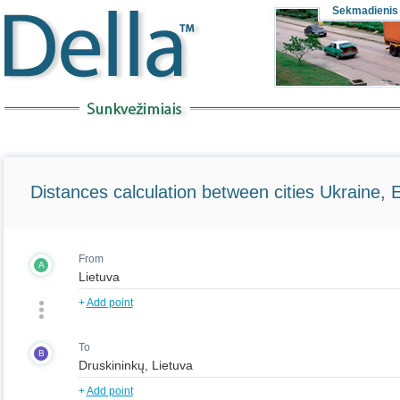
Sekmadienis
Distances calculation between cities Ukraine, 
From
A
+
Add point
To
B
+
Add point