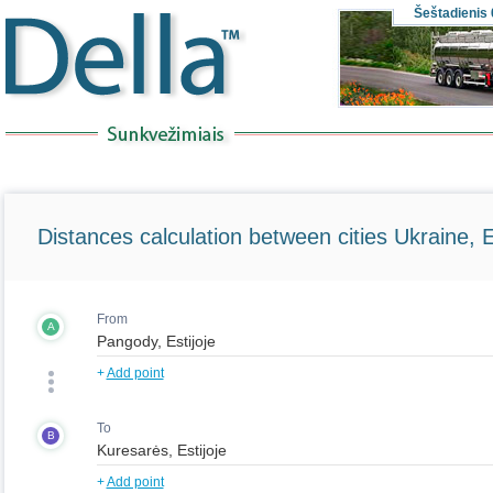
Šeštadienis
Distances calculation between cities Ukraine, 
From
A
+
Add point
To
B
+
Add point