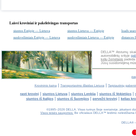
Laisvi kroviniai ir pakeleivingas transportas
siuntos Estijoje — Lietuva
siuntos Lietuva — Estijoje
loads sear
sunkvežimiais Estijoje — Lietuva
sunkvežimiais Lietuva — Estijoje
distances 
DELLA™
Atstumų skai
automobilinių srityje
ga
kelių žemėlapis
padeda g
Jūsų susidomėjimą mūsų
pag
|
|
Krovininio kaina
Transportavimo išlaidas Lietuva
Tarptautinių gabeni
|
|
|
|
rasti krovinį
siuntos Lietuva
siuntos Lenkija
siuntos iš Vokietijos
|
|
|
siuntos iš Italijos
siuntos iš Suomijos
pervežti krovinį
kelias kr
©1995–2026 DELLA. Visas turinys šioje svetainėje, įskaitant dizain
Visos teisės saugomos.
Be oficialaus DELLA™ leidimo neleidžiama kop
0.06(aws3)
080826-11:25:24
DELLA®