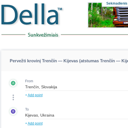
Sekmadienis
Pervežti krovinį Trenčín — Kijevas (atstumas Trenčín — Kij
From
A
+
Add point
To
B
+
Add point