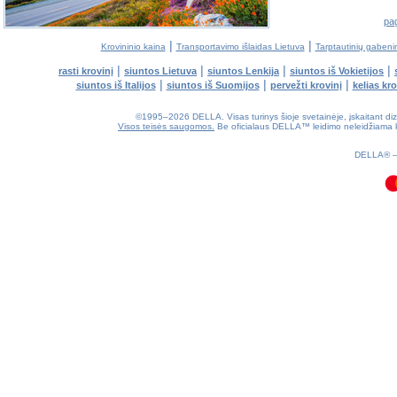
pag
|
|
Krovininio kaina
Transportavimo išlaidas Lietuva
Tarptautinių gabeni
|
|
|
|
rasti krovinį
siuntos Lietuva
siuntos Lenkija
siuntos iš Vokietijos
|
|
|
siuntos iš Italijos
siuntos iš Suomijos
pervežti krovinį
kelias kr
©1995–2026 DELLA. Visas turinys šioje svetainėje, įskaitant dizain
Visos teisės saugomos.
Be oficialaus DELLA™ leidimo neleidžiama kop
0.09(aws3)
090826-06:48:23
DELLA®