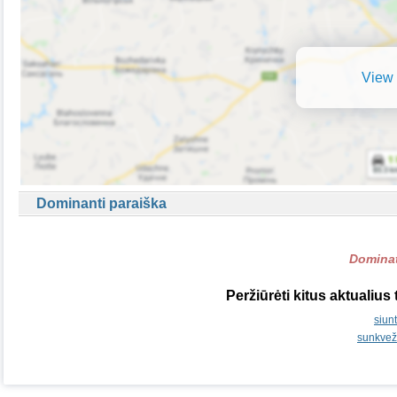
View 
Dominanti paraiška
Dominat
Peržiūrėti kitus aktualius
siun
sunkvež