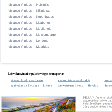
distance Vilniaus — Helsinkis
distance Vilniaus — Kišiniovas
distance Vilniaus — Kopenhagos
distance Vilniaus — Lisabonos
distance Vilniaus — Liublianoje
distance Vilniaus — Liuksemburge
distance Vilniaus — Londone
distance Vilniaus — Madridas
Laisvi kroviniai ir pakeleivingas transportas
siuntos Slovakija — Lietuva
siuntos Lietuva — Slovakija
loads 
sunkvežimiais Slovakija — Lietuva
sunkvežimiais Lietuva — Slovakija
distan
DELLA™
Atstumų skai
automobilinių srityje
ga
kelių žemėlapis
padeda 
Jūsų susidomėjimą mūsų