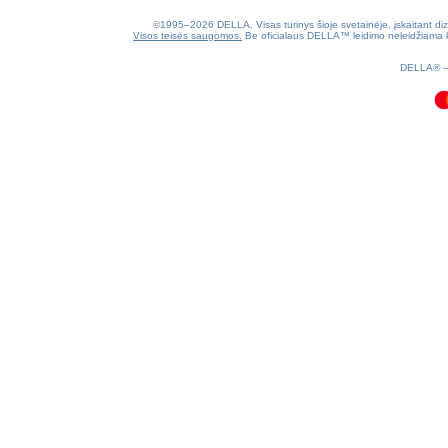
©1995–2026 DELLA. Visas turinys šioje svetainėje, įskaitant dizain
Visos teisės saugomos.
Be oficialaus DELLA™ leidimo neleidžiama kop
0.1(aws4)
080826-08:14:40
DELLA®