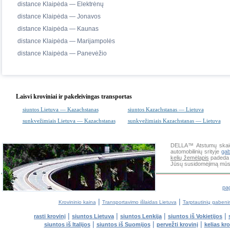
distance Klaipėda — Elektrėnų
distance Klaipėda — Jonavos
distance Klaipėda — Kaunas
distance Klaipėda — Marijampolės
distance Klaipėda — Panevėžio
Laisvi kroviniai ir pakeleivingas transportas
siuntos Lietuva — Kazachstanas
siuntos Kazachstanas — Lietuva
sunkvežimiais Lietuva — Kazachstanas
sunkvežimiais Kazachstanas — Lietuva
DELLA™
Atstumų skai
automobilinių srityje
ga
kelių žemėlapis
padeda g
Jūsų susidomėjimą mūsų
pag
|
|
Krovininio kaina
Transportavimo išlaidas Lietuva
Tarptautinių gabeni
|
|
|
|
rasti krovinį
siuntos Lietuva
siuntos Lenkija
siuntos iš Vokietijos
|
|
|
siuntos iš Italijos
siuntos iš Suomijos
pervežti krovinį
kelias kr