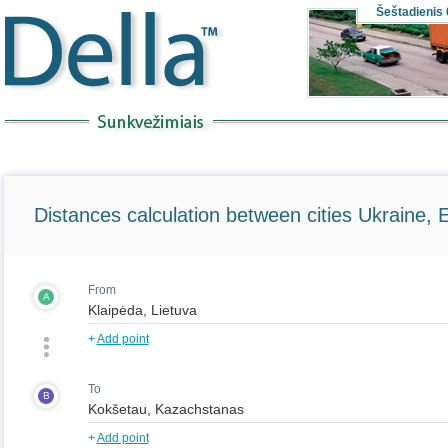
Šeštadienis
Distances calculation between cities Ukraine, 
From
A
+
Add point
To
B
+
Add point