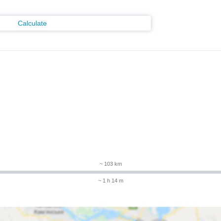
Calculate
~ 103 km
~ 1 h 14 m