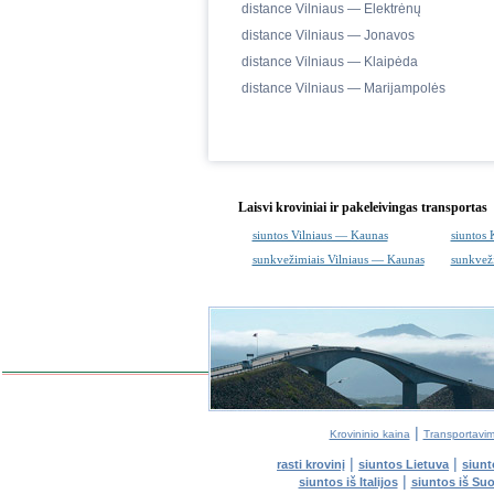
distance Vilniaus — Elektrėnų
distance Vilniaus — Jonavos
distance Vilniaus — Klaipėda
distance Vilniaus — Marijampolės
Laisvi kroviniai ir pakeleivingas transportas
siuntos Vilniaus — Kaunas
siuntos 
sunkvežimiais Vilniaus — Kaunas
sunkvež
|
Krovininio kaina
Transportavim
|
|
rasti krovinį
siuntos Lietuva
siunt
|
siuntos iš Italijos
siuntos iš Su