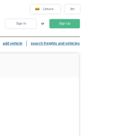
Lietuva
liet
Sign In
or
Sign Up
add vehicle
search freights and vehicles