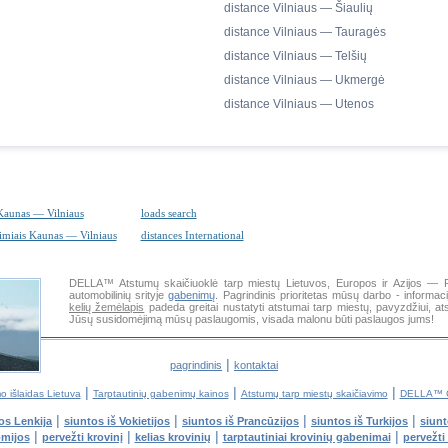
distance Vilniaus — Šiaulių
distance Vilniaus — Tauragės
distance Vilniaus — Telšių
distance Vilniaus — Ukmergė
distance Vilniaus — Utenos
Kaunas — Vilniaus
loads search
imiais Kaunas — Vilniaus
distances International
DELLA™
Atstumų skaičiuoklė
tarp miestų Lietuvos, Europos ir Azijos — 
automobilinių srityje
gabenimų
. Pagrindinis prioritetas mūsų darbo - informa
kelių žemėlapis
padeda greitai nustatyti atstumai tarp miestų, pavyzdžiui,
Jūsų susidomėjimą mūsų paslaugomis, visada malonu būti paslaugos jums!
|
pagrindinis
kontaktai
|
|
|
o išlaidas Lietuva
Tarptautinių gabenimų kainos
Atstumų tarp miestų skaičiavimo
DELLA™ C
|
|
|
|
os Lenkija
siuntos iš Vokietijos
siuntos iš Prancūzijos
siuntos iš Turkijos
siunt
|
|
|
|
omijos
pervežti krovinį
kelias krovinių
tarptautiniai krovinių gabenimai
pervežti