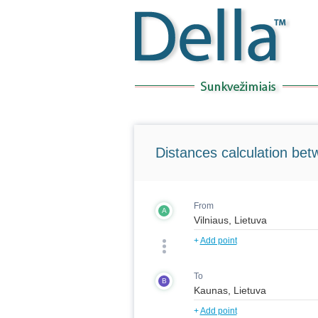
Distances calculation bet
From
A
+
Add point
To
B
+
Add point