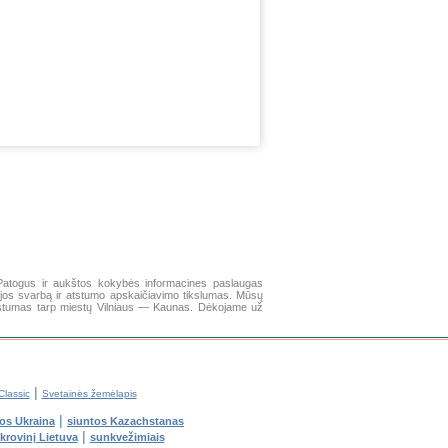
Patogus ir aukštos kokybės informacines paslaugas
cijos svarbą ir atstumo apskaičiavimo tikslumas. Mūsų
 atstumas tarp miestų Vilniaus — Kaunas. Dėkojame už
|
lassic
Svetainės žemėlapis
|
os Ukraina
siuntos Kazachstanas
|
 krovinį Lietuva
sunkvežimiais