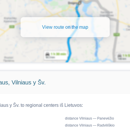
View route on the map
us, Vilniaus y Šv.
aus y Šv. to regional centers iš Lietuvos:
distance Vilniaus — Panevėžio
distance Vilniaus — Radviliškio