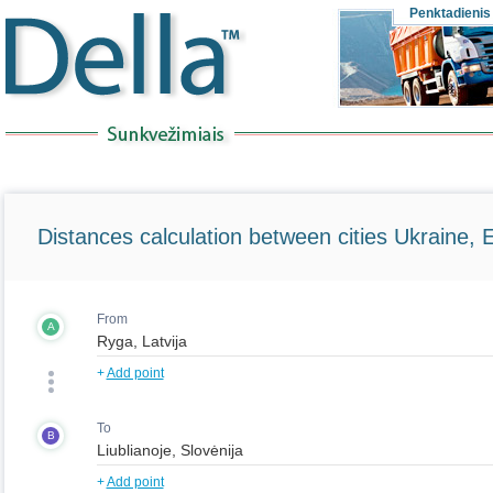
Penktadienis
Distances calculation between cities Ukraine, 
From
A
+
Add point
To
B
+
Add point