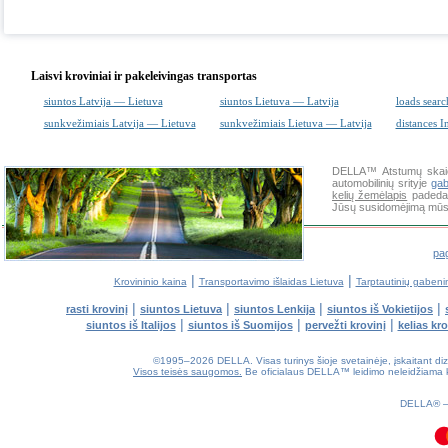
Laisvi kroviniai ir pakeleivingas transportas
siuntos Latvija — Lietuva
siuntos Lietuva — Latvija
loads searc
sunkvežimiais Latvija — Lietuva
sunkvežimiais Lietuva — Latvija
distances I
DELLA™
Atstumų skai
automobilinių srityje
ga
kelių žemėlapis
padeda 
Jūsų susidomėjimą mūsų
pag
|
|
Krovininio kaina
Transportavimo išlaidas Lietuva
Tarptautinių gabeni
|
|
|
|
rasti krovinį
siuntos Lietuva
siuntos Lenkija
siuntos iš Vokietijos
|
|
|
siuntos iš Italijos
siuntos iš Suomijos
pervežti krovinį
kelias kr
©1995–2026 DELLA. Visas turinys šioje svetainėje, įskaitant dizain
Visos teisės saugomos.
Be oficialaus DELLA™ leidimo neleidžiama kop
0.11(aws3)
070826-10:18:54
DELLA®