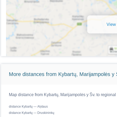
View 
More distances from Kybartų, Marijampolės y 
Map distance from Kybartų, Marijampolės y Šv. to regional 
distance Kybartų — Alytaus
distance Kybartų — Druskininkų