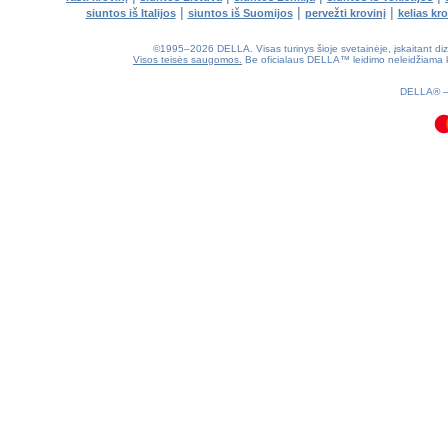
|
|
|
siuntos iš Italijos
siuntos iš Suomijos
pervežti krovinį
kelias kr
©1995–2026 DELLA. Visas turinys šioje svetainėje, įskaitant dizain
Visos teisės saugomos.
Be oficialaus DELLA™ leidimo neleidžiama kop
0.08(aws2)
100826-11:20:58
DELLA®