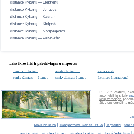
distance Kybartų — Elektrėnų
distance Kybartų — Jonavos
distance Kybartų — Kaunas
distance Kybartų — Klaipėda
distance Kybartų — Marijampolės
distance Kybartų — Panevėžio
Laisvi kroviniai ir pakeleivingas transportas
siuntos — Lietuva
siuntos Lietuva —
loads search
sunkvežimiais — Lietuva
sunkvežimiais Lietuva —
distances International
DELLA™
Atstumų skai
automobilinių srityje
ga
kelių žemėlapis
padeda g
Jūsų susidomėjimą mūsų
pag
|
|
Krovininio kaina
Transportavimo išlaidas Lietuva
Tarptautinių gabeni
|
|
|
|
rasti krovinį
siuntos Lietuva
siuntos Lenkija
siuntos iš Vokietijos