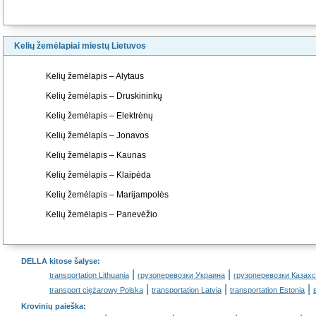
Kelių žemėlapiai miestų Lietuvos
Kelių žemėlapis – Alytaus
Kelių žemėlapis – Druskininkų
Kelių žemėlapis – Elektrėnų
Kelių žemėlapis – Jonavos
Kelių žemėlapis – Kaunas
Kelių žemėlapis – Klaipėda
Kelių žemėlapis – Marijampolės
Kelių žemėlapis – Panevėžio
DELLA kitose šalyse
:
|
|
transportation Lithuania
грузоперевозки Украина
грузоперевозки Казах
|
|
|
transport ciężarowy Polska
transportation Latvia
transportation Estonia
Krovinių paieška
: