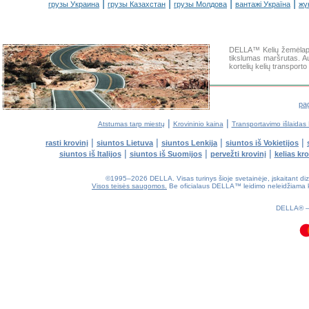
|
|
|
|
грузы Украина
грузы Казахстан
грузы Молдова
вантажі Україна
жү
DELLA™ Kelių žemėlapis
tikslumas maršrutas. Aut
kortelių kelių transpor
pag
|
|
Atstumas tarp miestų
Krovininio kaina
Transportavimo išlaidas 
|
|
|
|
rasti krovinį
siuntos Lietuva
siuntos Lenkija
siuntos iš Vokietijos
|
|
|
siuntos iš Italijos
siuntos iš Suomijos
pervežti krovinį
kelias kr
©1995–2026 DELLA. Visas turinys šioje svetainėje, įskaitant dizain
Visos teisės saugomos.
Be oficialaus DELLA™ leidimo neleidžiama kop
0.1(aws4)
100826-12:57:56
DELLA®