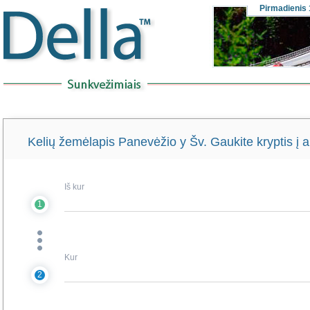
Pirmadienis
Kelių žemėlapis Panevėžio y Šv. Gaukite kryptis į 
Iš kur
1
Kur
2