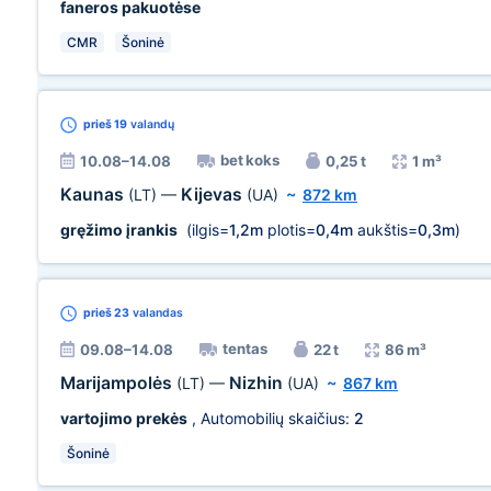
faneros pakuotėse
CMR
Šoninė
prieš 19
valandų
bet koks
10.08–14.08
0,25 t
1 m³
Kaunas
Kijevas
(LT)
—
(UA)
~
872 km
gręžimo įrankis
(ilgis=
1,2m
plotis=
0,4m
aukštis=
0,3m
)
prieš 23
valandas
tentas
09.08–14.08
22 t
86 m³
Marijampolės
Nizhin
(LT)
—
(UA)
~
867 km
vartojimo prekės
, Automobilių skaičius:
2
Šoninė