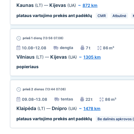
Kaunas
Kijevas
(LT)
—
(UA)
~
872 km
plataus vartojimo prekės ant padėklų
CMR
Atbulinė
prieš 1
dieną (13:56 07.08)
dengta
10.08–12.08
7 t
86 m³
Vilniaus
Kijevas
(LT)
—
(UA)
~
1305 km
popieriaus
prieš 2
dienas (13:44 07.08)
tentas
09.08–13.08
22 t
86 m³
Klaipėda
Dnipro
(LT)
—
(UA)
~
1478 km
plataus vartojimo prekės ant padėklų
Be dalinės apkrovos (