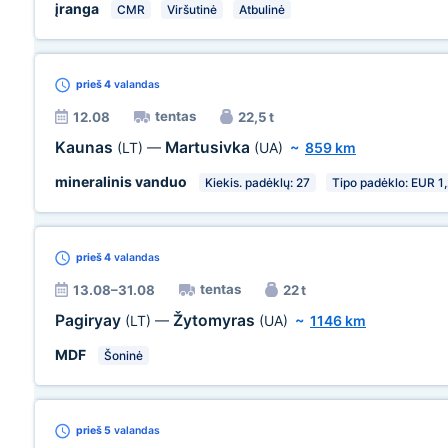
įranga
CMR
Viršutinė
Atbulinė
prieš 4
valandas
tentas
12.08
22,5 t
Kaunas
Martusivka
(LT)
—
(UA)
~
859 km
mineralinis vanduo
Kiekis. padėklų: 27
Tipo padėklo: EUR 1
prieš 4
valandas
tentas
13.08–31.08
22 t
Pagiryay
Žytomyras
(LT)
—
(UA)
~
1146 km
MDF
Šoninė
prieš 5
valandas