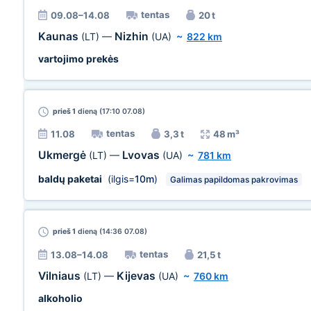
tentas
09.08–14.08
20 t
Kaunas
Nizhin
(LT)
—
(UA)
~
822 km
vartojimo prekės
prieš 1
dieną (17:10 07.08)
tentas
11.08
3,3 t
48 m³
Ukmergė
Lvovas
(LT)
—
(UA)
~
781 km
baldų paketai
(ilgis=
10m
)
Galimas papildomas pakrovimas
prieš 1
dieną (14:36 07.08)
tentas
13.08–14.08
21,5 t
Vilniaus
Kijevas
(LT)
—
(UA)
~
760 km
alkoholio