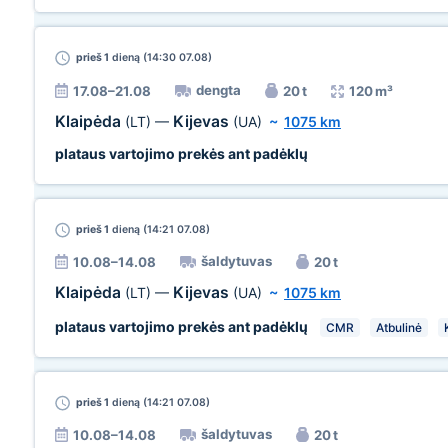
prieš 1
dieną (14:30 07.08)
dengta
17.08–21.08
20 t
120 m³
Klaipėda
Kijevas
(LT)
—
(UA)
~
1075 km
plataus vartojimo prekės ant padėklų
prieš 1
dieną (14:21 07.08)
šaldytuvas
10.08–14.08
20 t
Klaipėda
Kijevas
(LT)
—
(UA)
~
1075 km
plataus vartojimo prekės ant padėklų
CMR
Atbulinė
prieš 1
dieną (14:21 07.08)
šaldytuvas
10.08–14.08
20 t