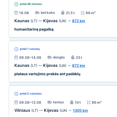
prieš 48
minutes
bet koks
18.08
21,5 t
86 m³
Kaunas
Kijevas
(LT)
—
(UA)
~
872 km
humanitarinę pagalbą
prieš 1
valandą
dengta
09.08–14.08
23 t
Kaunas
Kijevas
(LT)
—
(UA)
~
872 km
plataus vartojimo prekės ant padėklų
prieš 2
valandas
tentas
09.08–13.08
10 t
86 m³
Vilniaus
Kijevas
(LT)
—
(UA)
~
1305 km