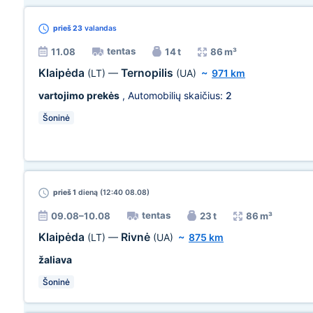
prieš 23
valandas
tentas
11.08
14 t
86 m³
Klaipėda
Ternopilis
(LT)
—
(UA)
~
971 km
vartojimo prekės
, Automobilių skaičius:
2
Šoninė
prieš 1
dieną (12:40 08.08)
tentas
09.08–10.08
23 t
86 m³
Klaipėda
Rivnė
(LT)
—
(UA)
~
875 km
žaliava
Šoninė