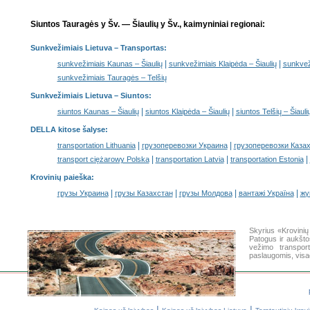
Siuntos Tauragės y Šv. — Šiaulių y Šv., kaimyniniai regionai:
Sunkvežimiais Lietuva
– Transportas:
|
|
sunkvežimiais Kaunas – Šiaulių
sunkvežimiais Klaipėda – Šiaulių
sunkveži
sunkvežimiais Tauragės – Telšių
Sunkvežimiais Lietuva –
Siuntos
:
|
|
siuntos Kaunas – Šiaulių
siuntos Klaipėda – Šiaulių
siuntos Telšių – Šiauli
DELLA kitose šalyse
:
|
|
transportation Lithuania
грузоперевозки Украина
грузоперевозки Каза
|
|
|
transport ciężarowy Polska
transportation Latvia
transportation Estonia
Krovinių paieška
:
|
|
|
|
грузы Украина
грузы Казахстан
грузы Молдова
вантажі Україна
жү
Skyrius «Krovini
Patogus ir aukšto
vežimo transpor
paslaugomis, visa
|
|