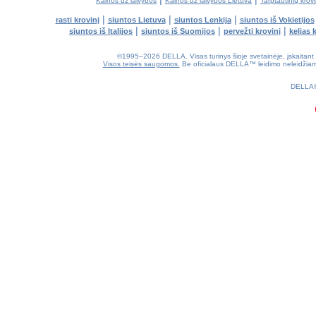
Kainos už laivybos
Kainos už laivybos Lietuva
Tarptautinių krov
|
|
|
rasti krovinį
siuntos Lietuva
siuntos Lenkija
siuntos iš Vokietijos
|
|
|
siuntos iš Italijos
siuntos iš Suomijos
pervežti krovinį
kelias 
©1995–2026 DELLA. Visas turinys šioje svetainėje, įskaitant diz
Visos teisės saugomos.
Be oficialaus DELLA™ leidimo neleidžiama k
0.22(aws3)
090826-16:50:35
DELLA