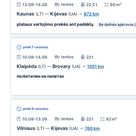
tentas
13.08–14.08
22,5 t
86 m³
Kaunas
Kijevas
(LT)
—
(UA)
~
872 km
plataus vartojimo prekės ant padėklų
Be dalinės apkrovos (
prieš 7
valandas
tentas
10.08–14.08
22 t
Klaipėda
Brovary
(LT)
—
(UA)
~
1051 km
поліетилен на палетах
prieš 9
valandas
tentas
10.08–13.08
22 t
82 m³
Vilniaus
Kijevas
(LT)
—
(UA)
~
760 km