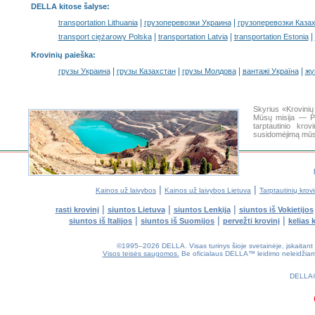
DELLA kitose šalyse
:
|
|
transportation Lithuania
грузоперевозки Украина
грузоперевозки Каза
|
|
|
transport ciężarowy Polska
transportation Latvia
transportation Estonia
Krovinių paieška
:
|
|
|
|
грузы Украина
грузы Казахстан
грузы Молдова
вантажі Україна
жү
Skyrius «Krovini
Mūsų misija — Pa
tarptautinio kr
susidomėjimą mūs
|
|
Kainos už laivybos
Kainos už laivybos Lietuva
Tarptautinių krov
|
|
|
rasti krovinį
siuntos Lietuva
siuntos Lenkija
siuntos iš Vokietijos
|
|
|
siuntos iš Italijos
siuntos iš Suomijos
pervežti krovinį
kelias 
©1995–2026 DELLA. Visas turinys šioje svetainėje, įskaitant diz
Visos teisės saugomos.
Be oficialaus DELLA™ leidimo neleidžiama k
0.18(aws4)
090826-17:37:09
DELLA