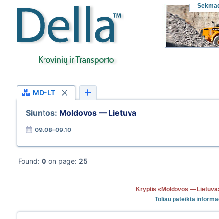
Sekmad
MD-LT
Siuntos:
Moldovos — Lietuva
09.08–09.10
Found:
0
on page:
25
Kryptis «Moldovos — Lietuv
Toliau pateikta inform