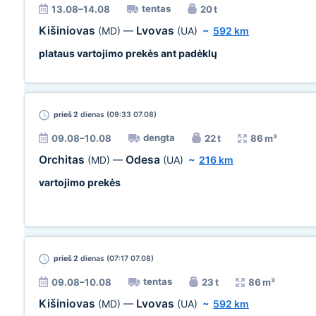
tentas
13.08–14.08
20 t
Kišiniovas
Lvovas
(MD)
—
(UA)
~
592 km
plataus vartojimo prekės ant padėklų
prieš 2
dienas (09:33 07.08)
dengta
09.08–10.08
22 t
86 m³
Orchitas
Odesa
(MD)
—
(UA)
~
216 km
vartojimo prekės
prieš 2
dienas (07:17 07.08)
tentas
09.08–10.08
23 t
86 m³
Kišiniovas
Lvovas
(MD)
—
(UA)
~
592 km