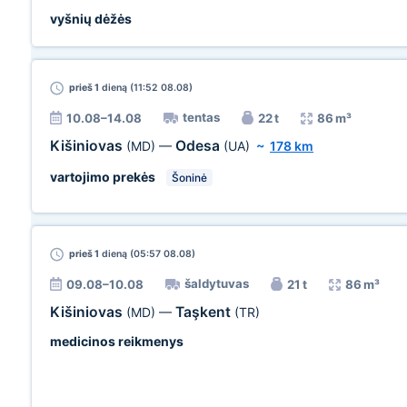
vyšnių dėžės
prieš 1
dieną (11:52 08.08)
tentas
10.08–14.08
22 t
86 m³
Kišiniovas
Odesa
(MD)
—
(UA)
~
178 km
vartojimo prekės
Šoninė
prieš 1
dieną (05:57 08.08)
šaldytuvas
09.08–10.08
21 t
86 m³
Kišiniovas
Taşkent
(MD)
—
(TR)
medicinos reikmenys