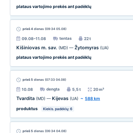
plataus vartojimo prekės ant padėklų
prieš 4
dienas (09:34 05.08)
tentas
09.08–11.08
22 t
Kišiniovas m. sav.
Žytomyras
(MD)
—
(UA)
plataus vartojimo prekės ant padėklų
prieš 5
dienas (07:33 04.08)
dengta
10.08
5,5 t
20 m³
Tvardita
Kijevas
(MD)
—
(UA)
~
588 km
produktus
Kiekis. padėklų: 6
prieš 5
dienas (06:34 04.08)