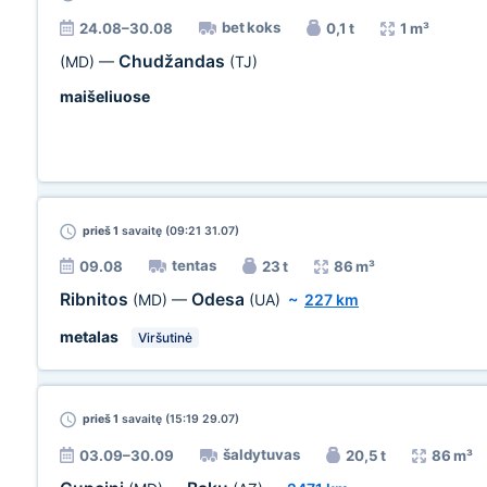
bet koks
24.08–30.08
0,1 t
1 m³
Chudžandas
(MD)
—
(TJ)
maišeliuose
prieš 1
savaitę (09:21 31.07)
tentas
09.08
23 t
86 m³
Ribnitos
Odesa
(MD)
—
(UA)
~
227 km
metalas
Viršutinė
prieš 1
savaitę (15:19 29.07)
šaldytuvas
03.09–30.09
20,5 t
86 m³