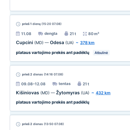
prieš 1
dieną (15:20 07.08)
dengta
11.08
21 t
80 m³
Cupcini
Odesa
(MD)
—
(UA)
~
378 km
plataus vartojimo prekės ant padėklų
Atbulinė
prieš 2
dienas (14:16 07.08)
tentas
09.08–12.08
21 t
Kišiniovas
Žytomyras
(MD)
—
(UA)
~
432 km
plataus vartojimo prekės ant padėklų
prieš 2
dienas (13:50 07.08)