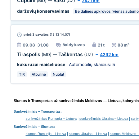
Cupcini
Baku
(MD)
—
(AZ)
~
2471 km
daržovių konservavimas
Be dalinės apkrovos (vienas automob
prieš 3
savaites (13:13 14.07)
šaldytuvas
09.08–31.08
21 t
88 m³
Tiraspolis
Taškentas
(MD)
—
(UZ)
~
4292 km
kukurūzai maišeliuose
, Automobilių skaičius:
5
TIR
Atbulinė
Nuolat
Siuntos ir Transportas už sunkvežimiais Moldovos — Lietuva, kaimyninė
Sunkvežimiais
– Transportas:
|
|
sunkvežimiais Rumunija – Lietuva
sunkvežimiais Ukraina – Lietuva
sunkv
Sunkvežimiais –
Siuntos
:
|
|
siuntos Rumunija – Lietuva
siuntos Ukraina – Lietuva
siuntos Moldovos – 