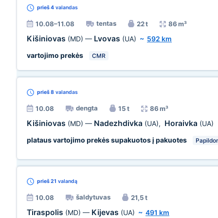
prieš 4
valandas
tentas
10.08–11.08
22 t
86 m³
Kišiniovas
Lvovas
(MD)
—
(UA)
~
592 km
vartojimo prekės
CMR
prieš 8
valandas
dengta
10.08
15 t
86 m³
Kišiniovas
Nadezhdivka
Horaivka
(MD)
—
(UA)
,
(UA)
plataus vartojimo prekės supakuotos į pakuotes
Papildo
prieš 21
valandą
šaldytuvas
10.08
21,5 t
Tiraspolis
Kijevas
(MD)
—
(UA)
~
491 km