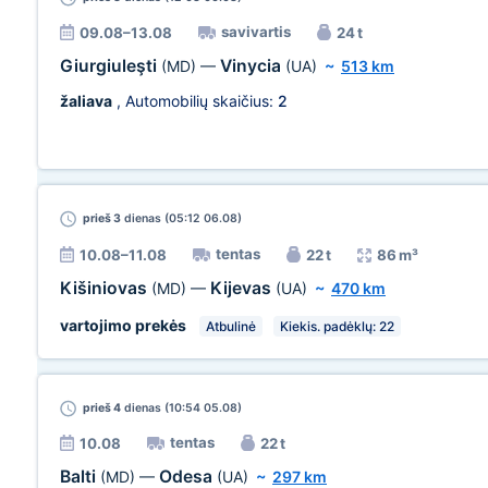
savivartis
09.08–13.08
24 t
Giurgiuleşti
Vinycia
(MD)
—
(UA)
~
513 km
žaliava
, Automobilių skaičius:
2
prieš 3
dienas (05:12 06.08)
tentas
10.08–11.08
22 t
86 m³
Kišiniovas
Kijevas
(MD)
—
(UA)
~
470 km
vartojimo prekės
Atbulinė
Kiekis. padėklų: 22
prieš 4
dienas (10:54 05.08)
tentas
10.08
22 t
Balti
Odesa
(MD)
—
(UA)
~
297 km