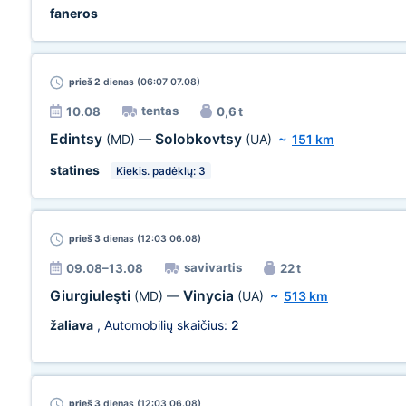
faneros
prieš 2
dienas (06:07 07.08)
tentas
10.08
0,6 t
Edintsy
Solobkovtsy
(MD)
—
(UA)
~
151 km
statines
Kiekis. padėklų: 3
prieš 3
dienas (12:03 06.08)
savivartis
09.08–13.08
22 t
Giurgiuleşti
Vinycia
(MD)
—
(UA)
~
513 km
žaliava
, Automobilių skaičius:
2
prieš 3
dienas (12:03 06.08)