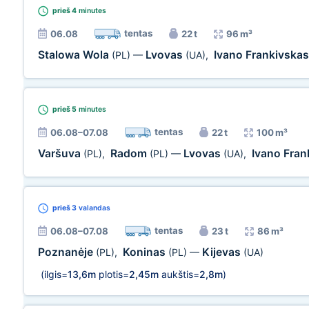
prieš 4
minutes
tentas
06.08
22 t
96 m³
Stalowa Wola
Lvovas
Ivano Frankivska
(PL)
—
(UA)
,
prieš 5
minutes
tentas
06.08–07.08
22 t
100 m³
Varšuva
Radom
Lvovas
Ivano Fra
(PL)
,
(PL)
—
(UA)
,
prieš 3
valandas
tentas
06.08–07.08
23 t
86 m³
Poznanėje
Koninas
Kijevas
(PL)
,
(PL)
—
(UA)
(ilgis=
13,6m
plotis=
2,45m
aukštis=
2,8m
)