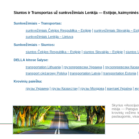
Siuntos ir Transportas už sunkvežimiais Lenkija — Estijoje, kaimyninės 
Sunkvežimiais
– Transportas:
|
sunkvežimiais Čekijos Respublika – Estijoje
sunkvežimiais Slovakija – Esti
sunkvežimiais Lenkija – Lietuva
Sunkvežimiais –
Siuntos
:
|
|
siuntos Čekijos Respublika – Estijoje
siuntos Slovakija – Estijoje
siuntos U
DELLA kitose šalyse
:
|
|
transportation Lithuania
грузоперевозки Украина
грузоперевозки Каза
|
|
|
transport ciężarowy Polska
transportation Latvia
transportation Estonia
Krovinių paieška
:
|
|
|
|
грузы Украина
грузы Казахстан
грузы Молдова
вантажі Україна
жү
Skyrius «Asocijuo
misija — Patogus 
krovinių vežimo 
paslaugomis, visa