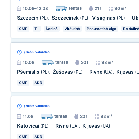
tentas
10.08–12.08
21 t
90 m³
Szczecin
Szczecinek
Visaginas
Uk
(PL)
,
(PL)
,
(PL)
—
CMR
T1
Šoninė
Viršutinė
Pneumatinė eiga
Be dalin
prieš 6
valandas
tentas
10.08
20 t
93 m³
Pšemislis
Žešovas
Rivnė
Kijevas
(PL)
,
(PL)
—
(UA)
,
(
CMR
ADR
prieš 6
valandas
tentas
11.08
20 t
93 m³
Katovicai
Rivnė
Kijevas
(PL)
—
(UA)
,
(UA)
CMR
ADR