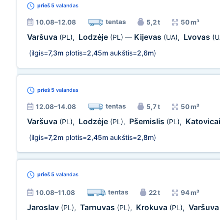
prieš 5
valandas
tentas
10.08–12.08
5,2 t
50 m³
Varšuva
Lodzėje
Kijevas
Lvovas
(PL)
,
(PL)
—
(UA)
,
(U
(ilgis=
7,3m
plotis=
2,45m
aukštis=
2,6m
)
prieš 5
valandas
tentas
12.08–14.08
5,7 t
50 m³
Varšuva
Lodzėje
Pšemislis
Katovica
(PL)
,
(PL)
,
(PL)
,
(ilgis=
7,2m
plotis=
2,45m
aukštis=
2,8m
)
prieš 5
valandas
tentas
10.08–11.08
22 t
94 m³
Jaroslav
Tarnuvas
Krokuva
Varšuv
(PL)
,
(PL)
,
(PL)
,