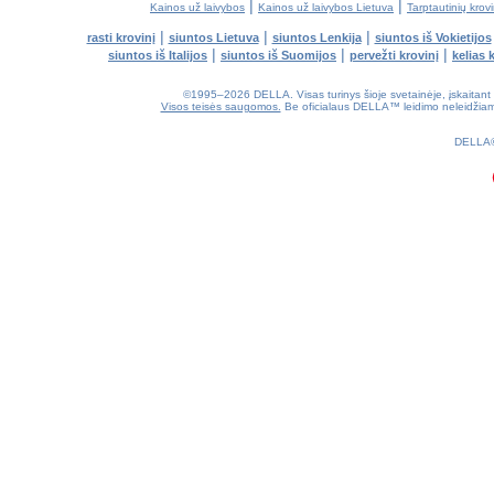
|
|
Kainos už laivybos
Kainos už laivybos Lietuva
Tarptautinių krov
|
|
|
rasti krovinį
siuntos Lietuva
siuntos Lenkija
siuntos iš Vokietijos
|
|
|
siuntos iš Italijos
siuntos iš Suomijos
pervežti krovinį
kelias 
©1995–2026 DELLA. Visas turinys šioje svetainėje, įskaitant diz
Visos teisės saugomos.
Be oficialaus DELLA™ leidimo neleidžiama k
0.16(aws4)
060826-22:21:22
DELLA