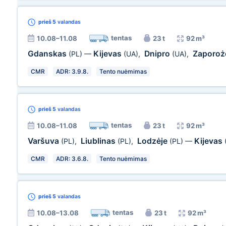
prieš 5
valandas
tentas
10.08–11.08
23 t
92 m³
Gdanskas
Kijevas
Dnipro
Zaporo
(PL)
—
(UA)
,
(UA)
,
CMR
ADR: 3.9.8.
Tento nuėmimas
prieš 5
valandas
tentas
10.08–11.08
23 t
92 m³
Varšuva
Liublinas
Lodzėje
Kijevas
(PL)
,
(PL)
,
(PL)
—
CMR
ADR: 3.6.8.
Tento nuėmimas
prieš 5
valandas
tentas
10.08–13.08
23 t
92 m³