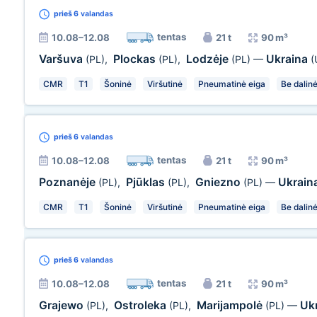
prieš 6
valandas
tentas
10.08–12.08
21 t
90 m³
Varšuva
Plockas
Lodzėje
Ukraina
(PL)
,
(PL)
,
(PL)
—
(
CMR
T1
Šoninė
Viršutinė
Pneumatinė eiga
Be dalin
prieš 6
valandas
tentas
10.08–12.08
21 t
90 m³
Poznanėje
Pjūklas
Gniezno
Ukrain
(PL)
,
(PL)
,
(PL)
—
CMR
T1
Šoninė
Viršutinė
Pneumatinė eiga
Be dalin
prieš 6
valandas
tentas
10.08–12.08
21 t
90 m³
Grajewo
Ostroleka
Marijampolė
Uk
(PL)
,
(PL)
,
(PL)
—