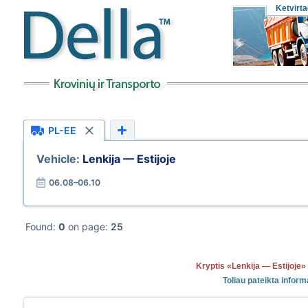
Ketvirta
PL-EE
Vehicle:
Lenkija — Estijoje
06.08–06.10
Found:
0
on page:
25
Kryptis «Lenkija — Estijoj
Toliau pateikta infor