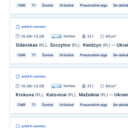
CMR
T1
Šoninė
Viršutinė
Pneumatinė eiga
Be dalin
prieš 6
valandas
tentas
10.08–12.08
21 t
90 m³
Gdanskas
Szczytno
Kwidzyn
Ukra
(PL)
,
(PL)
,
(PL)
—
CMR
T1
Šoninė
Viršutinė
Pneumatinė eiga
Be dalin
prieš 6
valandas
tentas
10.08–12.08
21 t
90 m³
Krokuva
Katovicai
Mažeikiai
Ukrai
(PL)
,
(PL)
,
(PL)
—
CMR
T1
Šoninė
Viršutinė
Pneumatinė eiga
Be dalin
prieš 6
valandas