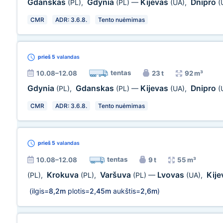
Gdanskas
Gdynia
Kijevas
Dnipro
(PL)
,
(PL)
—
(UA)
,
(
CMR
ADR: 3.6.8.
Tento nuėmimas
prieš 5
valandas
tentas
10.08–12.08
23 t
92 m³
Gdynia
Gdanskas
Kijevas
Dnipro
(PL)
,
(PL)
—
(UA)
,
(
CMR
ADR: 3.6.8.
Tento nuėmimas
prieš 5
valandas
tentas
10.08–12.08
9 t
55 m³
Krokuva
Varšuva
Lvovas
Kij
(PL)
,
(PL)
,
(PL)
—
(UA)
,
(ilgis=
8,2m
plotis=
2,45m
aukštis=
2,6m
)