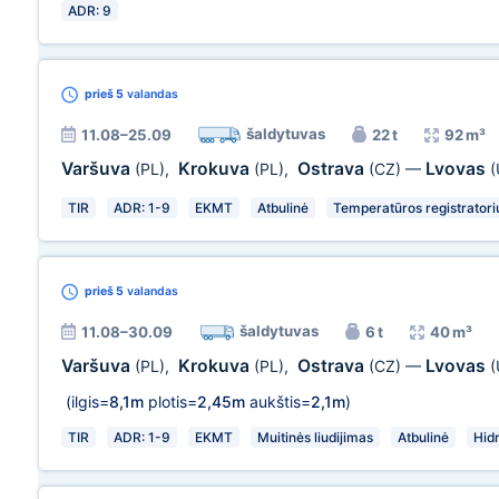
ADR: 9
prieš 5
valandas
šaldytuvas
11.08–25.09
22 t
92 m³
Varšuva
Krokuva
Ostrava
Lvovas
(PL)
,
(PL)
,
(CZ)
—
(
TIR
ADR: 1-9
EKMT
Atbulinė
Temperatūros registratori
prieš 5
valandas
šaldytuvas
11.08–30.09
6 t
40 m³
Varšuva
Krokuva
Ostrava
Lvovas
(PL)
,
(PL)
,
(CZ)
—
(
(ilgis=
8,1m
plotis=
2,45m
aukštis=
2,1m
)
TIR
ADR: 1-9
EKMT
Muitinės liudijimas
Atbulinė
Hid