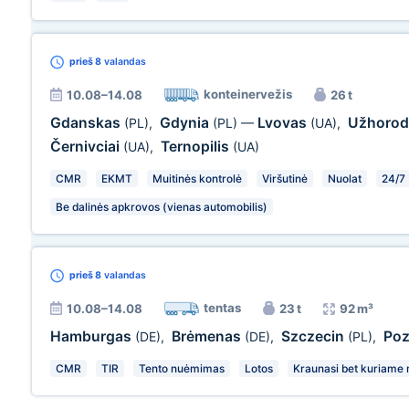
prieš 8
valandas
konteinervežis
10.08–14.08
26 t
Gdanskas
Gdynia
Lvovas
Užhoro
(PL)
,
(PL)
—
(UA)
,
Černivciai
Ternopilis
(UA)
,
(UA)
CMR
EKMT
Muitinės kontrolė
Viršutinė
Nuolat
24/7
Be dalinės apkrovos (vienas automobilis)
prieš 8
valandas
tentas
10.08–14.08
23 t
92 m³
Hamburgas
Brėmenas
Szczecin
Poz
(DE)
,
(DE)
,
(PL)
,
CMR
TIR
Tento nuėmimas
Lotos
Kraunasi bet kuriame m