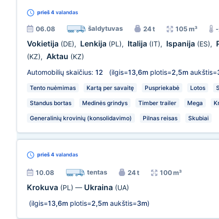
prieš 4
valandas
šaldytuvas
06.08
24 t
105 m³
Vokietija
Lenkija
Italija
Ispanija
(DE)
,
(PL)
,
(IT)
,
(ES)
,
Aktau
(KZ)
,
(KZ)
Automobilių skaičius:
12
(ilgis=
13,6m
plotis=
2,5m
aukštis=
Tento nuėmimas
Kartą per savaitę
Puspriekabė
Lotos
Standus bortas
Medinės grindys
Timber trailer
Mega
K
Generalinių krovinių (konsolidavimo)
Pilnas reisas
Skubiai
prieš 4
valandas
tentas
10.08
24 t
100 m³
Krokuva
Ukraina
(PL)
—
(UA)
(ilgis=
13,6m
plotis=
2,5m
aukštis=
3m
)