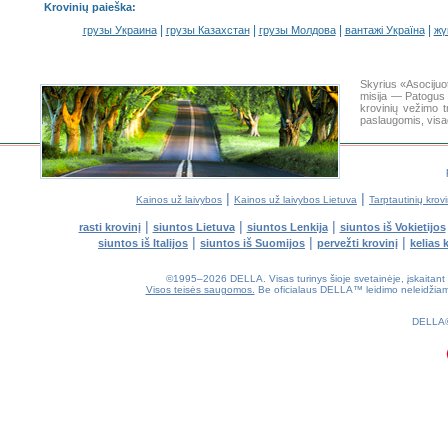
Krovinių paieška
:
|
|
|
|
грузы Украина
грузы Казахстан
грузы Молдова
вантажі Україна
жү
Skyrius «Asociju
misija — Patogus 
krovinių vežimo 
paslaugomis, visa
|
|
Kainos už laivybos
Kainos už laivybos Lietuva
Tarptautinių krov
|
|
|
rasti krovinį
siuntos Lietuva
siuntos Lenkija
siuntos iš Vokietijos
|
|
|
siuntos iš Italijos
siuntos iš Suomijos
pervežti krovinį
kelias 
©1995–2026 DELLA. Visas turinys šioje svetainėje, įskaitant diz
Visos teisės saugomos.
Be oficialaus DELLA™ leidimo neleidžiama k
0.14(aws2)
070826-22:24:27
DELLA