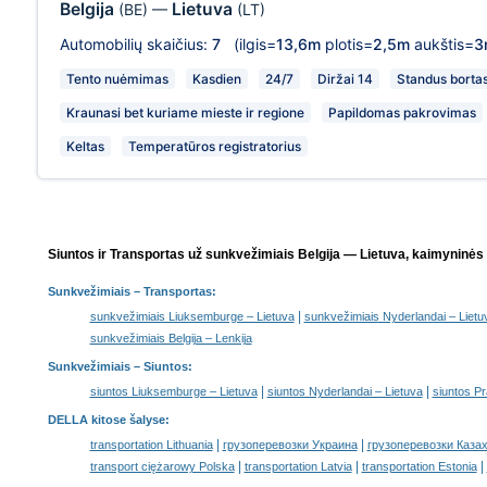
Belgija
Lietuva
(BE)
—
(LT)
Automobilių skaičius:
7
(ilgis=
13,6m
plotis=
2,5m
aukštis=
3
Tento nuėmimas
Kasdien
24/7
Diržai 14
Standus borta
Kraunasi bet kuriame mieste ir regione
Papildomas pakrovimas
Keltas
Temperatūros registratorius
Siuntos ir Transportas už sunkvežimiais Belgija — Lietuva, kaimyninės 
Sunkvežimiais
– Transportas:
|
sunkvežimiais Liuksemburge – Lietuva
sunkvežimiais Nyderlandai – Lietu
sunkvežimiais Belgija – Lenkija
Sunkvežimiais –
Siuntos
:
|
|
siuntos Liuksemburge – Lietuva
siuntos Nyderlandai – Lietuva
siuntos Pr
DELLA kitose šalyse
:
|
|
transportation Lithuania
грузоперевозки Украина
грузоперевозки Каза
|
|
|
transport ciężarowy Polska
transportation Latvia
transportation Estonia