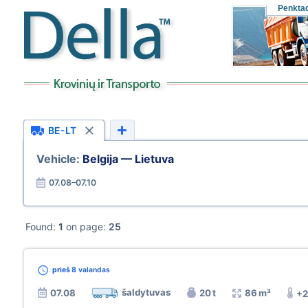
Penktad
BE-LT
Vehicle:
Belgija — Lietuva
07.08–07.10
Found:
1
on page:
25
prieš 8
valandas
šaldytuvas
07.08
20 t
86 m³
+2