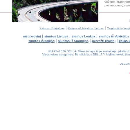
vežimo transpor
paslaugomis, visa
|
|
Kainos už laivybos
Kainos už laivybos Lietuva
Tarptautinių krov
|
|
|
rasti krovinį
siuntos Lietuva
siuntos Lenkija
siuntos iš Vokietijos
|
|
|
siuntos iš Italijos
siuntos iš Suomijos
pervežti krovinį
kelias 
©1995–2026 DELLA. Visas turinys šioje svetainėje, įskaitant diz
Visos teisės saugomos.
Be oficialaus DELLA™ leidimo neleidžiama k
0.2(aws2)
080826-20:27:39
DELLA