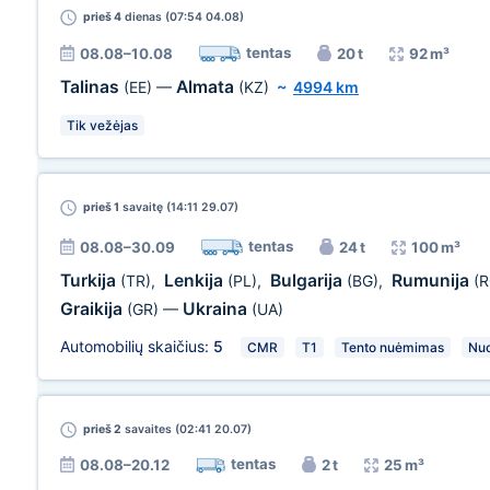
prieš 4
dienas (07:54 04.08)
tentas
08.08–10.08
20 t
92 m³
Talinas
Almata
(EE)
—
(KZ)
~
4994 km
Tik vežėjas
prieš 1
savaitę (14:11 29.07)
tentas
08.08–30.09
24 t
100 m³
Turkija
Lenkija
Bulgarija
Rumunija
(TR)
,
(PL)
,
(BG)
,
(R
Graikija
Ukraina
(GR)
—
(UA)
Automobilių skaičius:
5
CMR
T1
Tento nuėmimas
Nuo
prieš 2
savaites (02:41 20.07)
tentas
08.08–20.12
2 t
25 m³