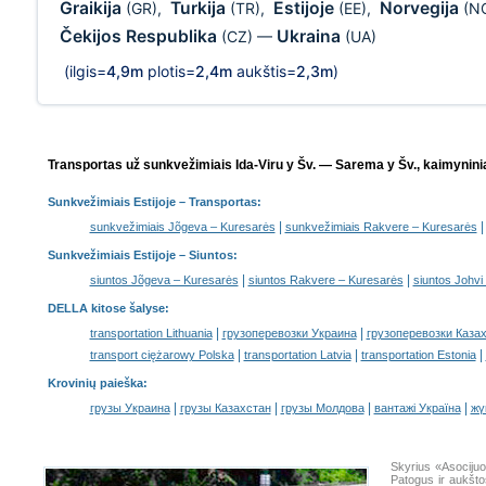
Graikija
Turkija
Estijoje
Norvegija
(GR)
,
(TR)
,
(EE)
,
(N
Čekijos Respublika
Ukraina
(CZ)
—
(UA)
(ilgis=
4,9m
plotis=
2,4m
aukštis=
2,3m
)
Transportas už sunkvežimiais Ida-Viru y Šv. — Sarema y Šv., kaimyninia
Sunkvežimiais Estijoje
– Transportas:
|
sunkvežimiais Jõgeva – Kuresarės
sunkvežimiais Rakvere – Kuresarės
Sunkvežimiais Estijoje –
Siuntos
:
|
|
siuntos Jõgeva – Kuresarės
siuntos Rakvere – Kuresarės
siuntos Johvi
DELLA kitose šalyse
:
|
|
transportation Lithuania
грузоперевозки Украина
грузоперевозки Каза
|
|
|
transport ciężarowy Polska
transportation Latvia
transportation Estonia
Krovinių paieška
:
|
|
|
|
грузы Украина
грузы Казахстан
грузы Молдова
вантажі Україна
жү
Skyrius «Asociju
Patogus ir aukšto