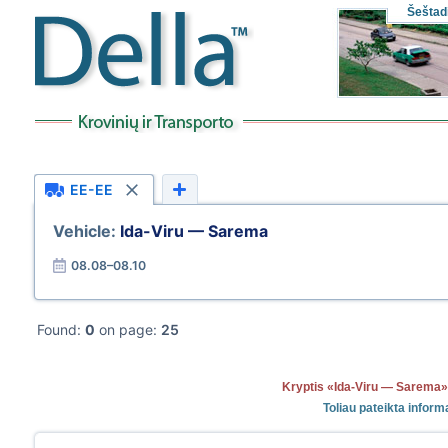
Šeštad
EE-EE
Vehicle:
Ida-Viru — Sarema
08.08–08.10
Found:
0
on page:
25
Kryptis «Ida-Viru — Sarema
Toliau pateikta inform